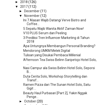
►
2018
(126)
▼
2017
(112)
►
December
(11)
▼
November
(12)
Ini 7 Alasan Wajib Datangi Verve Bistro and
Coffee...
5 Sepatu Wajib Wanita Aktif Zaman Now!
V10 PLUS Serum dan Peeling
3 Prediksi Tren Influencer Marketing di Tahun
2018
Apa Untungnya Membangun Personal Branding?
Mendorong UMKM Melek Digital
Tulisan yang Disukai Pembaca Millenial
Afternoon Tea Swiss Belinn Saripetojo Hotel Solo,
...
Nasi Campur ala Swiss Belinn Hotel Solo, Seporsi
B...
Duta Cerita Solo, Workshop Storytelling dan
Transf...
Ramen Pizza dari The Sunan Hotel Solo, Satu
Gigit ...
Beauty Haul Purbasari [Part 2], Yakin Nggak
Penge...
►
October
(20)