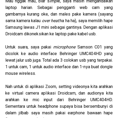
Mau nggak mau, biar s
impl
e, saya masih mengandalkan
laptop harian. Sebagai pengganti web cam yang
gambarnya kurang oke, dan males pake kamera (sayang
sama kamera kalau
over heat
.ha ha ha), saya memilih hape
Samsung lawas J1 mini sebagai gantinya. Dengan aplikasi
Droidcam dikoneksikan ke laptop pake kabel usb.
Untuk suara, saya pakai
microphone
Samson C01 yang
dicolok ke audio interface Behringer UMC404HD yang
lewat jalur usb juga. Total ada 3 colokan usb yang terpakai.
1 untuk cam, 1 untuk audio interface dan 1-nya buat dongle
mouse wireless.
Nah untuk di aplikasi Zoom, setting videonya kita arahkan
ke virtual camera aplikasi Droidcam, dan audionya kita
arahkan ke mic input dari Behringer UMC404HD.
Sementara untuk headphone supaya bisa bersembunyi di
dalam jilbab saya masih pakai earphone bawaan hape