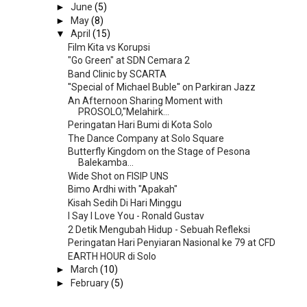
►
June
(5)
►
May
(8)
▼
April
(15)
Film Kita vs Korupsi
"Go Green" at SDN Cemara 2
Band Clinic by SCARTA
''Special of Michael Buble'' on Parkiran Jazz
An Afternoon Sharing Moment with
PROSOLO,"Melahirk...
Peringatan Hari Bumi di Kota Solo
The Dance Company at Solo Square
Butterfly Kingdom on the Stage of Pesona
Balekamba...
Wide Shot on FISIP UNS
Bimo Ardhi with "Apakah"
Kisah Sedih Di Hari Minggu
I Say I Love You - Ronald Gustav
2 Detik Mengubah Hidup - Sebuah Refleksi
Peringatan Hari Penyiaran Nasional ke 79 at CFD
EARTH HOUR di Solo
►
March
(10)
►
February
(5)