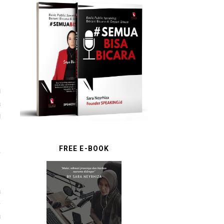
g
a
i
FREE E-BOOK
9
a
o
a