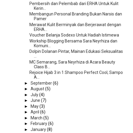
Pembersih dan Pelembab dari ERHA Untuk Kulit
Kerin...
Membangun Personal Branding Bukan Narsis dan
Pamer
Merawat Kulit Berminyak dan Berjerawat dengan
ERHA...
Voucher Belanja Sodexo Untuk Hadiah Istimewa
Workship Blogging Bersama Sara Neyrhiza dan
Komuni...
Dolpin Dolanan Pintar, Mainan Edukasi Seksualitas
...
MC Semarang, Sara Neyrhiza di Acara Beauty
Class B...
Rejoice Hijab 3 in 1 Shampoo Perfect Cool, Sampo
A...
►
September
(6)
►
August
(5)
►
July
(4)
►
June
(7)
►
May
(3)
►
April
(6)
►
March
(5)
►
February
(6)
►
January
(8)