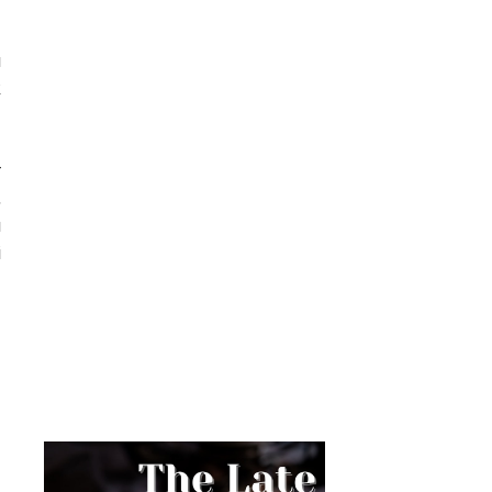
u
k
r
,
u
i