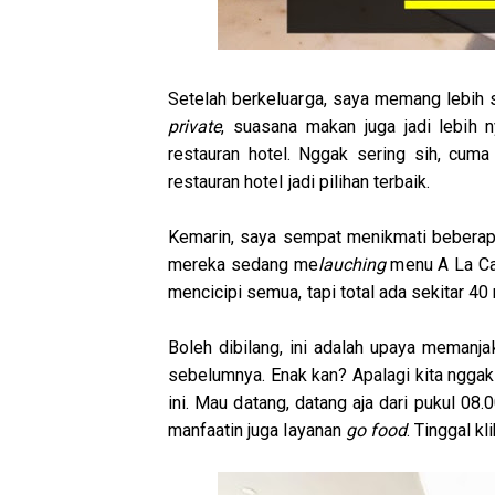
Setelah berkeluarga, saya memang lebih s
private
, suasana makan juga jadi lebi
restauran hotel. Nggak sering sih, cu
restauran hotel jadi pilihan terbaik.
Kemarin, saya sempat menikmati bebera
mereka sedang me
lauching
menu A La Car
mencicipi semua, tapi total ada sekitar 40
Boleh dibilang, ini adalah upaya meman
sebelumnya. Enak kan? Apalagi kita nggak
ini. Mau datang, datang aja dari pukul 08
manfaatin juga layanan
go food
. Tinggal kl