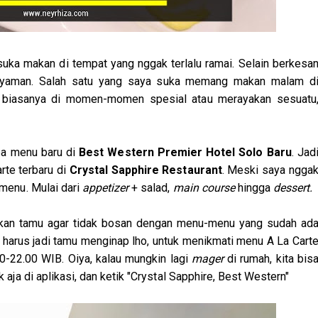
uka makan di tempat yang nggak terlalu ramai. Selain berkesa
h nyaman. Salah satu yang saya suka memang makan malam d
ma biasanya di momen-momen spesial atau merayakan sesuatu
pa menu baru di
Best Western Premier Hotel Solo Baru
. Jad
te terbaru di
Crystal Sapphire Restaurant
. Meski saya ngga
 menu. Mulai dari
appetizer
+ salad,
main course
hingga
dessert.
jakan tamu agar tidak bosan dengan menu-menu yang sudah ad
 harus jadi tamu menginap lho, untuk menikmati menu A La Cart
.00-22.00 WIB. Oiya, kalau mungkin lagi
mager
di rumah, kita bis
ik aja di aplikasi, dan ketik "Crystal Sapphire, Best Western"