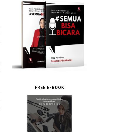
n
i
,
i
k
FREE E-BOOK
a
e
a