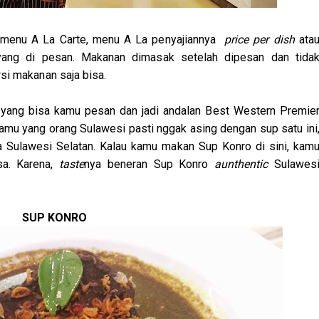
u menu A La Carte, menu A La penyajiannya
price per dish
ata
 yang di pesan. Makanan dimasak setelah dipesan dan tida
si makanan saja bisa.
u yang bisa kamu pesan dan jadi andalan Best Western Premie
kamu yang orang Sulawesi pasti nggak asing dengan sup satu ini
la Sulawesi Selatan. Kalau kamu makan Sup Konro di sini, kam
sa. Karena,
taste
nya beneran Sup Konro
aunthentic
Sulawes
SUP KONRO